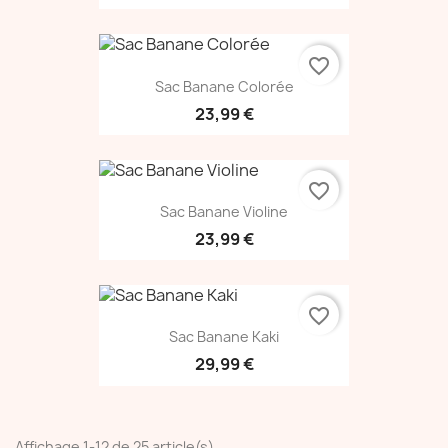
favorite_border
Sac Banane Colorée
23,99 €
favorite_border
Sac Banane Violine
23,99 €
favorite_border
Sac Banane Kaki
29,99 €
Affichage 1-12 de 25 article(s)