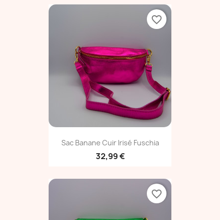
favorite_border
Sac Banane Cuir Irisé Fuschia
32,99 €
favorite_border