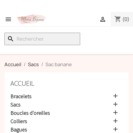
shopping_cart


(0)
search
Accueil
Sacs
Sac banane
ACCUEIL

Bracelets

Sacs

Boucles d'oreilles

Colliers

Bagues