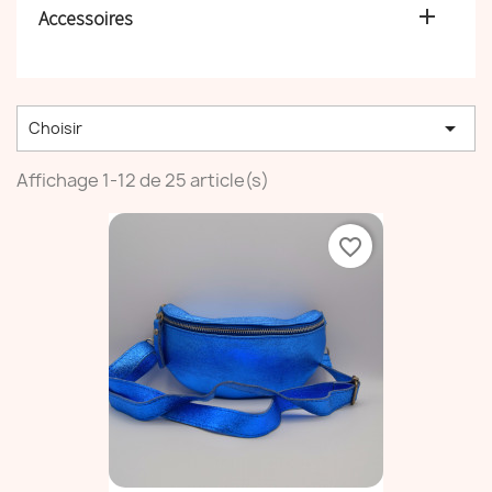

Accessoires

Choisir
Affichage 1-12 de 25 article(s)
favorite_border