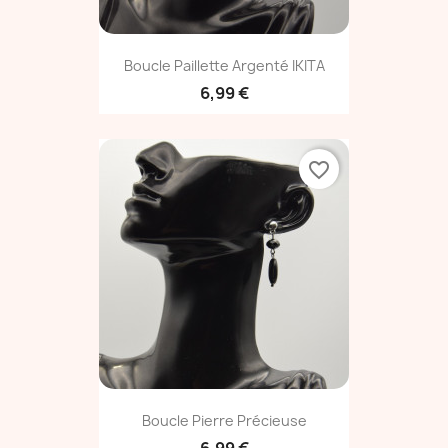
Boucle Paillette Argenté IKITA
6,99 €
favorite_border
Boucle Pierre Précieuse