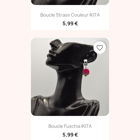
Boucle Strass Couleur IKITA
5,99 €
favorite_border
Boucle Fuschia IKITA
5,99 €