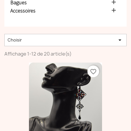

Bagues

Accessoires

Choisir
Affichage 1-12 de 20 article(s)
favorite_border