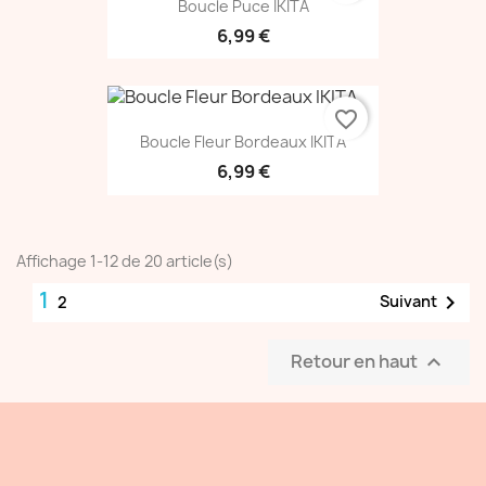
Boucle Puce IKITA
6,99 €
favorite_border
Boucle Fleur Bordeaux IKITA
6,99 €
Affichage 1-12 de 20 article(s)
1

Suivant
2
Retour en haut
