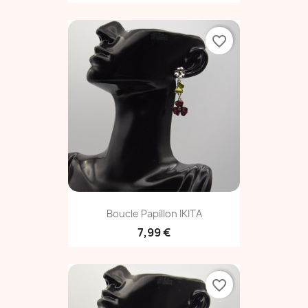
favorite_border
Boucle Papillon IKITA
7,99 €
favorite_border