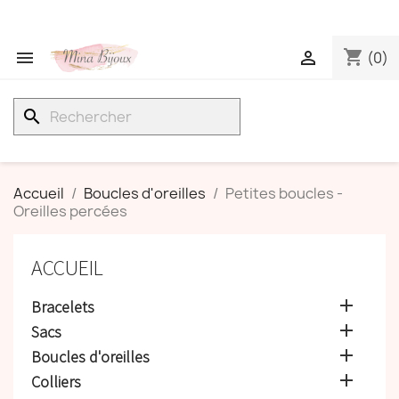
shopping_cart


(0)
search
Accueil
Boucles d'oreilles
Petites boucles -
Oreilles percées
ACCUEIL

Bracelets

Sacs

Boucles d'oreilles

Colliers