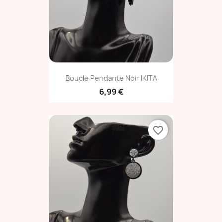
Boucle Pendante Noir IKITA
6,99 €
favorite_border