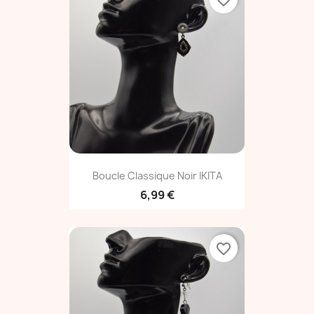
favorite_border
Boucle Classique Noir IKITA
6,99 €
favorite_border