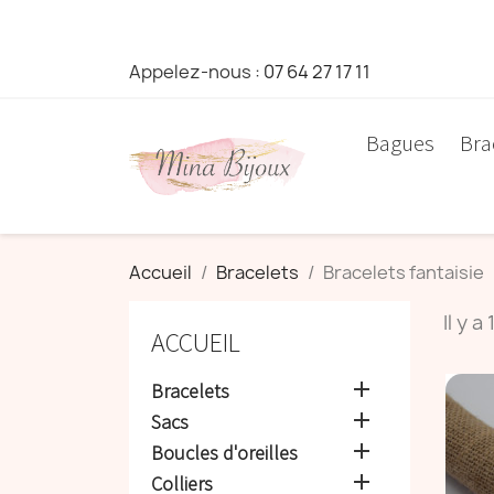
Appelez-nous :
07 64 27 17 11
Bagues
Bra
Accueil
Bracelets
Bracelets fantaisie
Il y a
ACCUEIL

Bracelets

Sacs

Boucles d'oreilles

Colliers