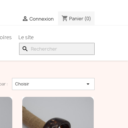
shopping_cart

Panier
(0)
Connexion
oires
Le site
search

par :
Choisir