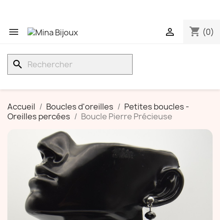
shopping_cart


(0)
search
Accueil
Boucles d'oreilles
Petites boucles -
Oreilles percées
Boucle Pierre Précieuse